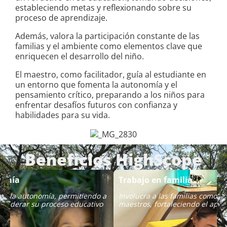
estableciendo metas y reflexionando sobre su
proceso de aprendizaje.
Además, valora la participación constante de las
familias y el ambiente como elementos clave que
enriquecen el desarrollo del niño.
El maestro, como facilitador, guía al estudiante en
un entorno que fomenta la autonomía y el
pensamiento crítico, preparando a los niños para
enfrentar desafíos futuros con confianza y
habilidades para su vida.
Beneficios HighScope
omía
Trabajo en familia
e la autonomía, permitiendo a
Involucra a las familias como p
os liderar su proceso educativo
maestros, fortaleciendo el apre