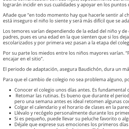
lograrán incidir en sus cualidades y apoyar en los puntos 
Añade que “en todo momento hay que hacerle sentir al chico
está inseguro el niño lo siente y será más difícil que se ad
Los temores varían dependiendo de la edad del niño y de
padres, pues es una edad en la que sienten que si los dej
escolarizados y por primera vez pasan a la etapa del col
Por su parte los miedos entre los niños mayores varían. “P
encajar en el sitio”.
El periodo de adaptación, asegura Baudichón, dura un máx
Para que el cambio de colegio no sea problema alguno, po
Conocer el colegio unos días antes. Es fundamental q
Retomar las rutinas. Es bueno que durante el perio
pero una semana antes es ideal retomen algunas c
Colgar el calendario y el horario de clases en la par
Llévalo y recógelo personalmente durante los primer
Si es pequeño, puede llevar su peluche favorito o al
Déjale que exprese sus emociones los primeros días d