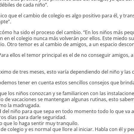
débiles de cada niño”.
 que el cambio de colegio es algo positivo para él, y transm
apte”.
 cómo ha sido el proceso del cambio. “En los niños más peq
an en el colegio nunca más volverán por ellos. Este miedo 
egio. Otro temor es al cambio de amigos, a un espacio desco
ara ellos el temor principal es el de no conseguir amigos, a
imo de tres meses, esto varía dependiendo del niño y las c
demos tener en cuenta estos sencillos consejos que brinda 
ue los niños conozcan y se familiaricen con las instalacione
do de vacaciones se mantengan algunas rutinas, esto sabemo
omo la madrugada.
ed del niño para que sepa en todo momento todo lo que va a v
os días para darle seguridad.
go que lo haga sentir muy tranquilo.
e colegio y es normal que llore al iniciar. Habla con él y 