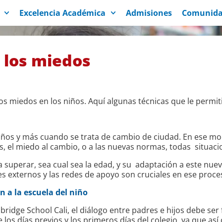
Excelencia Académica
Admisiones
Comunida
 los miedos
os miedos en los niños. Aquí algunas técnicas que le permit
iños y más cuando se trata de cambio de ciudad. En ese mo
, el miedo al cambio, o a las nuevas normas, todas situaci
 superar, sea cual sea la edad,
y su adaptación a este nuev
es externos y las redes de apoyo son cruciales en ese proce
 a la escuela del niño
idge School Cali, el diálogo entre padres e hijos debe ser 
los días previos y los primeros días del colegio, ya que a