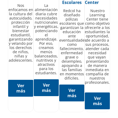
Escolares
Center
Nos
La
enfocamos en
alimentación
Redcol ha
Nuestro
la cultura del
diaria cubre
diseñado
Learning
autocuidado,
necesidades
pólizas
Center tiene
protección
nutricionales
escolares que
como objetivo
infantil y
y energéticas,
garantizan la
ofrecerle a los
bienestar
potenciando
educación
estudiantes la
estudiantil,
el
ante
oportunidad,
garantizando
aprendizaje.
eventualidades
de acuerdo a
y velando por
Por eso,
como
sus procesos,
los derechos
creamos
fallecimiento,
atender cada
de niños,
menús
enfermedad
necesidad
niñas y
balanceados,
grave o
que vayan
adolescentes.
nutritivos y
desempleo,
presentando
atractivos
apoyando a
de manera
para los
las familias
inmediata en
estudiantes.
en momentos
compañía de
difíciles.
nuestros
profesionales.
Ver
Ver
más
Ver
más
más
Ver
más