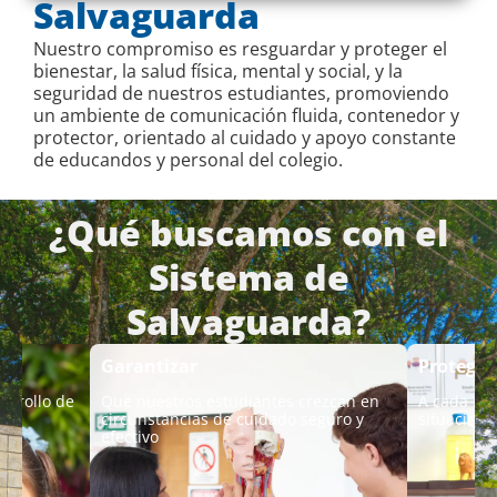
Salvaguarda
Nuestro compromiso es resguardar y proteger el
bienestar, la salud física, mental y social, y la
seguridad de nuestros estudiantes, promoviendo
un ambiente de comunicación fluida, contenedor y
protector, orientado al cuidado y apoyo constante
de educandos y personal del colegio.
¿Qué buscamos con el
Sistema de
Salvaguarda?
Garantizar
Proteger
sarrollo de
Que nuestros estudiantes crezcan en
A cada niñ
circunstancias de cuidado seguro y
situacione
efectivo