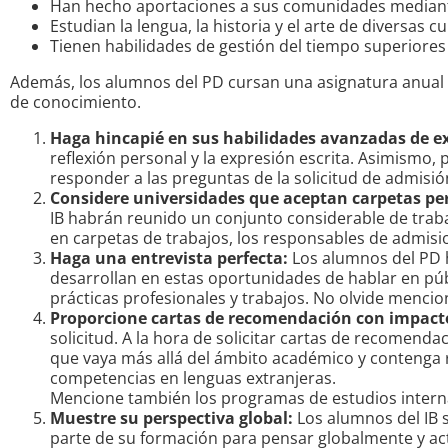
Han hecho aportaciones a sus comunidades mediant
Estudian la lengua, la historia y el arte de diversa
Tienen habilidades de gestión del tiempo superiores
Además, los alumnos del PD cursan una asignatura anual (T
de conocimiento.
Haga hincapié en sus habilidades avanzadas de ex
reflexión personal y la expresión escrita. Asimismo,
responder a las preguntas de la solicitud de admisió
Considere universidades que aceptan carpetas pe
IB habrán reunido un conjunto considerable de traba
en carpetas de trabajos, los responsables de admision
Haga una entrevista perfecta:
Los alumnos del PD 
desarrollan en estas oportunidades de hablar en públ
prácticas profesionales y trabajos. No olvide mencio
Proporcione cartas de recomendación con impact
solicitud. A la hora de solicitar cartas de recomend
que vaya más allá del ámbito académico y contenga re
competencias en lenguas extranjeras.
Mencione también los programas de estudios internac
Muestre su perspectiva global:
Los alumnos del IB 
parte de su formación para pensar globalmente y act