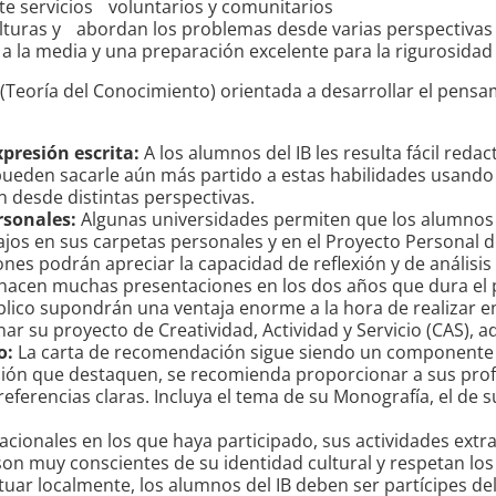
e servicios voluntarios y comunitarios
s culturas y abordan los problemas desde varias perspectiv
 a la media y una preparación excelente para la rigurosida
eoría del Conocimiento) orientada a desarrollar el pensamie
presión escrita:
A los alumnos del IB les resulta fácil reda
 pueden sacarle aún más partido a estas habilidades usando 
n desde distintas perspectivas.
rsonales:
Algunas universidades permiten que los alumnos 
jos en sus carpetas personales y en el Proyecto Personal de
es podrán apreciar la capacidad de reflexión y de análisis c
hacen muchas presentaciones en los dos años que dura el p
ico supondrán una ventaja enorme a la hora de realizar ent
nar su proyecto de Creatividad, Actividad y Servicio (CAS),
o:
La carta de recomendación sigue siendo un componente
ación que destaquen, se recomienda proporcionar a sus prof
ferencias claras. Incluya el tema de su Monografía, el de 
ionales en los que haya participado, sus actividades extrac
son muy conscientes de su identidad cultural y respetan los
uar localmente, los alumnos del IB deben ser partícipes de