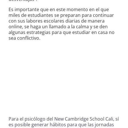
Es importante que en este momento en el que
miles de estudiantes se preparan para continuar
con sus labores escolares diarias de manera
online, se haga un llamado a la calma y se den
algunas estrategias para que estudiar en casa no
sea conflictivo.
“Esta situación puede llegar a ser
estresante, en especial
para aquellos que creen que son
menos productivos con las
distracciones en sus hogares, pero
es a su vez un gran reto para
desarrollar habilidades como la
autogestión que trae consigo
procesos de independencia,
disciplina y autonomía”, precisa
Fontal.
Para el psicólogo del New Cambridge School Cali, sí
es posible generar hábitos para que las jornadas