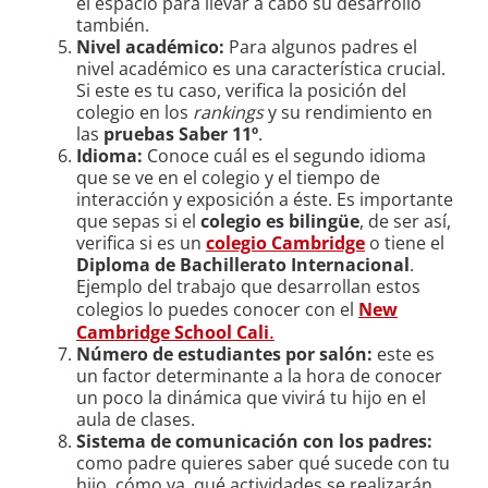
el espacio para llevar a cabo su desarrollo
también.
Nivel académico:
Para algunos padres el
nivel académico es una característica crucial.
Si este es tu caso, verifica la posición del
colegio en los
rankings
y su rendimiento en
las
pruebas Saber 11º
.
Idioma:
Conoce cuál es el segundo idioma
que se ve en el colegio y el tiempo de
interacción y exposición a éste. Es importante
que sepas si el
colegio es bilingüe
, de ser así,
verifica si es un
colegio Cambridge
o tiene el
Diploma de Bachillerato Internacional
.
Ejemplo del trabajo que desarrollan estos
colegios lo puedes conocer con el
New
.
Cambridge School Cali
Número de estudiantes por salón:
este es
un factor determinante a la hora de conocer
un poco la dinámica que vivirá tu hijo en el
aula de clases.
Sistema de comunicación con los padres:
como padre quieres saber qué sucede con tu
hijo, cómo va, qué actividades se realizarán.